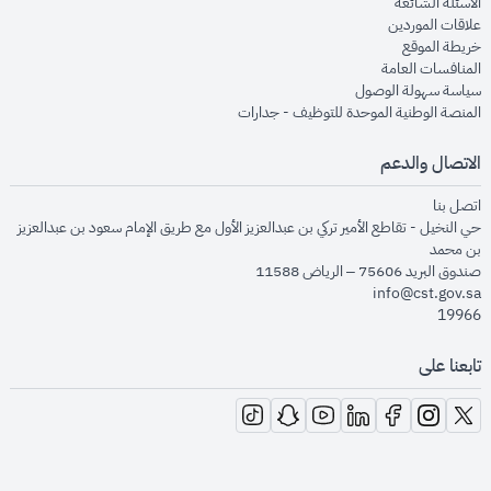
opens in new window
الأسئلة الشائعة
opens in new window
علاقات الموردين
opens in new window
خريطة الموقع
opens in new window
المنافسات العامة
opens in new window
سياسة سهولة الوصول
opens in new window
المنصة الوطنية الموحدة للتوظيف - جدارات
الاتصال والدعم
opens in new window
اتصل بنا
حي النخيل - تقاطع الأمير تركي بن عبدالعزيز الأول مع طريق الإمام سعود بن عبدالعزيز
بن محمد
صندوق البريد 75606 – الرياض 11588
info@cst.gov.sa
19966
تابعنا على
opens in new window
opens in new window
opens in new window
opens in new window
opens in new window
opens in new window
opens in new window