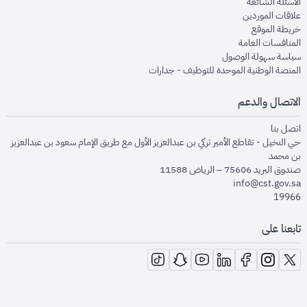
opens in new window
الأسئلة الشائعة
opens in new window
علاقات الموردين
opens in new window
خريطة الموقع
opens in new window
المنافسات العامة
opens in new window
سياسة سهولة الوصول
opens in new window
المنصة الوطنية الموحدة للتوظيف - جدارات
الاتصال والدعم
opens in new window
اتصل بنا
حي النخيل - تقاطع الأمير تركي بن عبدالعزيز الأول مع طريق الإمام سعود بن عبدالعزيز
بن محمد
صندوق البريد 75606 – الرياض 11588
info@cst.gov.sa
19966
تابعنا على
opens in new window
opens in new window
opens in new window
opens in new window
opens in new window
opens in new window
opens in new window