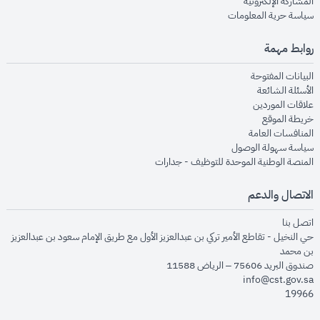
opens in new window
المشاركة الإلكترونية
opens in new window
سياسة حرية المعلومات
روابط مهمة
opens in new window
البيانات المفتوحة
opens in new window
الأسئلة الشائعة
opens in new window
علاقات الموردين
opens in new window
خريطة الموقع
opens in new window
المنافسات العامة
opens in new window
سياسة سهولة الوصول
opens in new window
المنصة الوطنية الموحدة للتوظيف - جدارات
الاتصال والدعم
opens in new window
اتصل بنا
حي النخيل - تقاطع الأمير تركي بن عبدالعزيز الأول مع طريق الإمام سعود بن عبدالعزيز
بن محمد
صندوق البريد 75606 – الرياض 11588
info@cst.gov.sa
19966