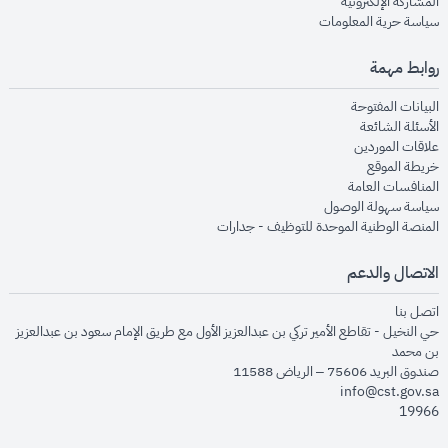
opens in new window
المشاركة الإلكترونية
opens in new window
سياسة حرية المعلومات
روابط مهمة
opens in new window
البيانات المفتوحة
opens in new window
الأسئلة الشائعة
opens in new window
علاقات الموردين
opens in new window
خريطة الموقع
opens in new window
المنافسات العامة
opens in new window
سياسة سهولة الوصول
opens in new window
المنصة الوطنية الموحدة للتوظيف - جدارات
الاتصال والدعم
opens in new window
اتصل بنا
حي النخيل - تقاطع الأمير تركي بن عبدالعزيز الأول مع طريق الإمام سعود بن عبدالعزيز
بن محمد
صندوق البريد 75606 – الرياض 11588
info@cst.gov.sa
19966