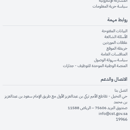
opens in new window
المشاركة الإلكترونية
opens in new window
سياسة حرية المعلومات
روابط مهمة
opens in new window
البيانات المفتوحة
opens in new window
الأسئلة الشائعة
opens in new window
علاقات الموردين
opens in new window
خريطة الموقع
opens in new window
المنافسات العامة
opens in new window
سياسة سهولة الوصول
opens in new window
المنصة الوطنية الموحدة للتوظيف - جدارات
الاتصال والدعم
opens in new window
اتصل بنا
حي النخيل - تقاطع الأمير تركي بن عبدالعزيز الأول مع طريق الإمام سعود بن عبدالعزيز
بن محمد
صندوق البريد 75606 – الرياض 11588
info@cst.gov.sa
19966