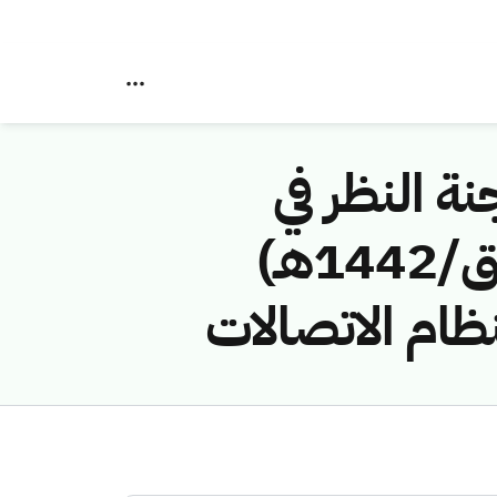
نة النظر في
مخالفات نظام الاتصالات رقم (41744263/ق/1442هـ)
نظام الاتصالات