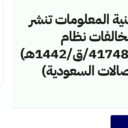
نية المعلومات تنشر
مخالفات نظام
الاتصالات رقم (4174838/ق/1442هـ)
صالات السعودية)