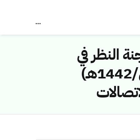
نة النظر في
مخالفات نظام الاتصالات رقم (4174838/ق/1442هـ)
اتصالات