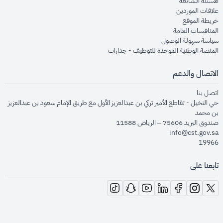
opens in new window
الأسئلة الشائعة
opens in new window
علاقات الموردين
opens in new window
خريطة الموقع
opens in new window
المنافسات العامة
opens in new window
سياسة سهولة الوصول
opens in new window
المنصة الوطنية الموحدة للتوظيف - جدارات
الاتصال والدعم
opens in new window
اتصل بنا
حي النخيل - تقاطع الأمير تركي بن عبدالعزيز الأول مع طريق الإمام سعود بن عبدالعزيز
بن محمد
صندوق البريد 75606 – الرياض 11588
info@cst.gov.sa
19966
تابعنا على
opens in new window
opens in new window
opens in new window
opens in new window
opens in new window
opens in new window
opens in new window