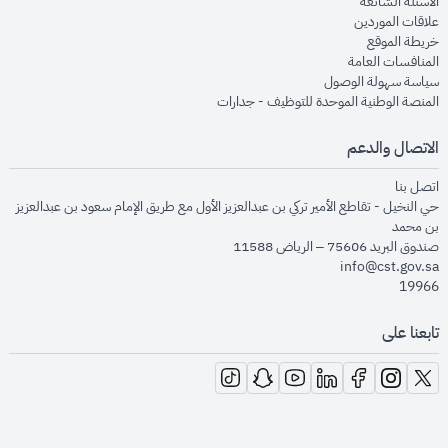
opens in new window
الأسئلة الشائعة
opens in new window
علاقات الموردين
opens in new window
خريطة الموقع
opens in new window
المنافسات العامة
opens in new window
سياسة سهولة الوصول
opens in new window
المنصة الوطنية الموحدة للتوظيف - جدارات
الاتصال والدعم
opens in new window
اتصل بنا
حي النخيل - تقاطع الأمير تركي بن عبدالعزيز الأول مع طريق الإمام سعود بن عبدالعزيز
بن محمد
صندوق البريد 75606 – الرياض 11588
info@cst.gov.sa
19966
تابعنا على
opens in new window
opens in new window
opens in new window
opens in new window
opens in new window
opens in new window
opens in new window