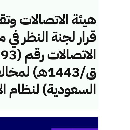
هيئة الاتصالات وتق
قرار لجنة النظر في 
ق/1443هـ) ل
السعودية) لنظام ال