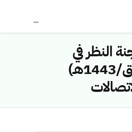
نة النظر في
مخالفات نظام الاتصالات رقم (41742993/ق/1443هـ)
اتصالات