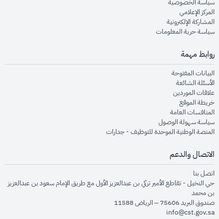
opens in new window
سياسة الخصوصية
opens in new window
المركز الإعلامي
opens in new window
المشاركة الإلكترونية
opens in new window
سياسة حرية المعلومات
روابط مهمة
opens in new window
البيانات المفتوحة
opens in new window
الأسئلة الشائعة
opens in new window
علاقات الموردين
opens in new window
خريطة الموقع
opens in new window
المنافسات العامة
opens in new window
سياسة سهولة الوصول
opens in new window
المنصة الوطنية الموحدة للتوظيف - جدارات
الاتصال والدعم
opens in new window
اتصل بنا
حي النخيل - تقاطع الأمير تركي بن عبدالعزيز الأول مع طريق الإمام سعود بن عبدالعزيز
بن محمد
صندوق البريد 75606 – الرياض 11588
info@cst.gov.sa