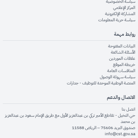
opens in new window
سياسة الخصوصية
opens in new window
المركز الإعلامي
opens in new window
المشاركة الإلكترونية
opens in new window
سياسة حرية المعلومات
روابط مهمة
opens in new window
البيانات المفتوحة
opens in new window
الأسئلة الشائعة
opens in new window
علاقات الموردين
opens in new window
خريطة الموقع
opens in new window
المنافسات العامة
opens in new window
سياسة سهولة الوصول
opens in new window
المنصة الوطنية الموحدة للتوظيف - جدارات
الاتصال والدعم
opens in new window
اتصل بنا
حي النخيل - تقاطع الأمير تركي بن عبدالعزيز الأول مع طريق الإمام سعود بن عبدالعزيز
بن محمد
صندوق البريد 75606 – الرياض 11588
info@cst.gov.sa