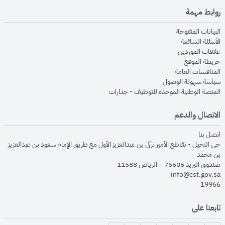
روابط مهمة
opens in new window
البيانات المفتوحة
opens in new window
الأسئلة الشائعة
opens in new window
علاقات الموردين
opens in new window
خريطة الموقع
opens in new window
المنافسات العامة
opens in new window
سياسة سهولة الوصول
opens in new window
المنصة الوطنية الموحدة للتوظيف - جدارات
الاتصال والدعم
opens in new window
اتصل بنا
حي النخيل - تقاطع الأمير تركي بن عبدالعزيز الأول مع طريق الإمام سعود بن عبدالعزيز
بن محمد
صندوق البريد 75606 – الرياض 11588
info@cst.gov.sa
19966
تابعنا على