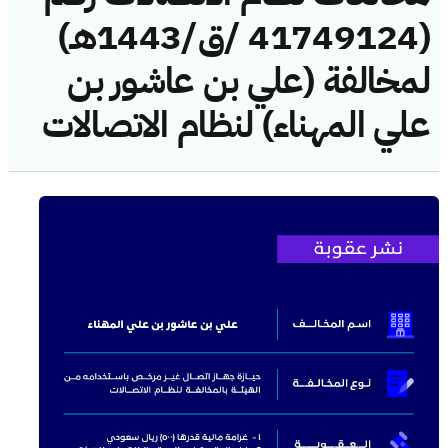
(41749124 /ق/1443هـ)
لمخالفة (علي بن عاشور بن
علي المهناء) لنظام الاتصالات