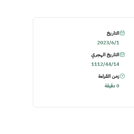
التاريخ
2023/6/1
التاريخ الهجري
1112/44/14
زمن القراءة
0 دقيقة