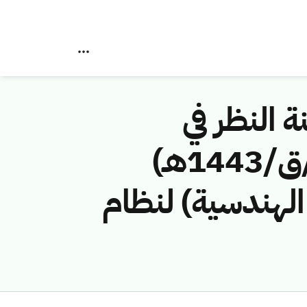
ة النظر في
مخالفات نظام الاتصالات رقم (41744356 /ق/1443هـ)
لهندسية) لنظام