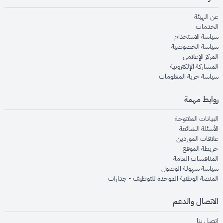
opens in new window
عن الهيئة
opens in new window
الخدمات
opens in new window
سياسة الاستخدام
opens in new window
سياسة الخصوصية
opens in new window
المركز الإعلامي
opens in new window
المشاركة الإلكترونية
opens in new window
سياسة حرية المعلومات
روابط مهمة
opens in new window
البيانات المفتوحة
opens in new window
الأسئلة الشائعة
opens in new window
علاقات الموردين
opens in new window
خريطة الموقع
opens in new window
المنافسات العامة
opens in new window
سياسة سهولة الوصول
opens in new window
المنصة الوطنية الموحدة للتوظيف - جدارات
الاتصال والدعم
opens in new window
اتصل بنا