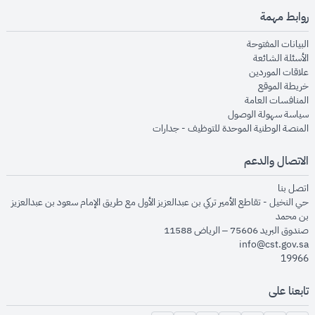
روابط مهمة
opens in new window
البيانات المفتوحة
opens in new window
الأسئلة الشائعة
opens in new window
علاقات الموردين
opens in new window
خريطة الموقع
opens in new window
المنافسات العامة
opens in new window
سياسة سهولة الوصول
opens in new window
المنصة الوطنية الموحدة للتوظيف - جدارات
الاتصال والدعم
opens in new window
اتصل بنا
حي النخيل - تقاطع الأمير تركي بن عبدالعزيز الأول مع طريق الإمام سعود بن عبدالعزيز
بن محمد
صندوق البريد 75606 – الرياض 11588
info@cst.gov.sa
19966
تابعنا على