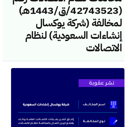
(42743523/ق/1443هـ)
لمخالفة (شركة يوكسال
إنشاءات السعودية) لنظام
الاتصالات