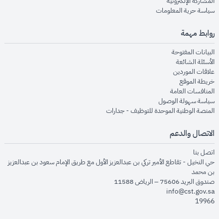
opens in new window
المشاركة الإلكترونية
opens in new window
سياسة حرية المعلومات
روابط مهمة
opens in new window
البيانات المفتوحة
opens in new window
الأسئلة الشائعة
opens in new window
علاقات الموردين
opens in new window
خريطة الموقع
opens in new window
المنافسات العامة
opens in new window
سياسة سهولة الوصول
opens in new window
المنصة الوطنية الموحدة للتوظيف - جدارات
الاتصال والدعم
opens in new window
اتصل بنا
حي النخيل - تقاطع الأمير تركي بن عبدالعزيز الأول مع طريق الإمام سعود بن عبدالعزيز
بن محمد
صندوق البريد 75606 – الرياض 11588
info@cst.gov.sa
19966