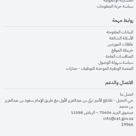
المشاركة الإلكترونية
opens in new window
سياسة حرية المعلومات
روابط مهمة
opens in new window
البيانات المفتوحة
opens in new window
الأسئلة الشائعة
opens in new window
علاقات الموردين
opens in new window
خريطة الموقع
opens in new window
المنافسات العامة
opens in new window
سياسة سهولة الوصول
opens in new window
المنصة الوطنية الموحدة للتوظيف - جدارات
الاتصال والدعم
opens in new window
اتصل بنا
حي النخيل - تقاطع الأمير تركي بن عبدالعزيز الأول مع طريق الإمام سعود بن عبدالعزيز
بن محمد
صندوق البريد 75606 – الرياض 11588
info@cst.gov.sa
19966