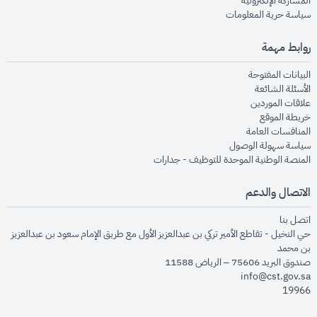
المشاركة الإلكترونية
opens in new window
سياسة حرية المعلومات
روابط مهمة
opens in new window
البيانات المفتوحة
opens in new window
الأسئلة الشائعة
opens in new window
علاقات الموردين
opens in new window
خريطة الموقع
opens in new window
المنافسات العامة
opens in new window
سياسة سهولة الوصول
opens in new window
المنصة الوطنية الموحدة للتوظيف - جدارات
الاتصال والدعم
opens in new window
اتصل بنا
حي النخيل - تقاطع الأمير تركي بن عبدالعزيز الأول مع طريق الإمام سعود بن عبدالعزيز
بن محمد
صندوق البريد 75606 – الرياض 11588
info@cst.gov.sa
19966