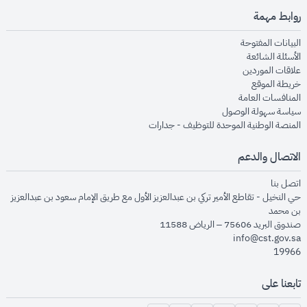
روابط مهمة
opens in new window
البيانات المفتوحة
opens in new window
الأسئلة الشائعة
opens in new window
علاقات الموردين
opens in new window
خريطة الموقع
opens in new window
المنافسات العامة
opens in new window
سياسة سهولة الوصول
opens in new window
المنصة الوطنية الموحدة للتوظيف - جدارات
الاتصال والدعم
opens in new window
اتصل بنا
حي النخيل - تقاطع الأمير تركي بن عبدالعزيز الأول مع طريق الإمام سعود بن عبدالعزيز
بن محمد
صندوق البريد 75606 – الرياض 11588
info@cst.gov.sa
19966
تابعنا على