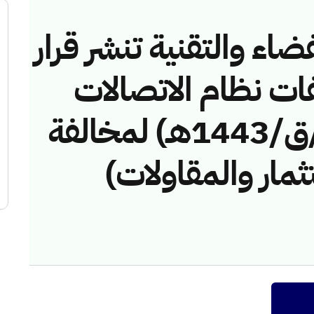
ضاء والتقنية تنشر قرار
فات نظام الاتصالات
رقم (42748455/ق/1443هـ) لمخالفة
ثمار والمقاولات)