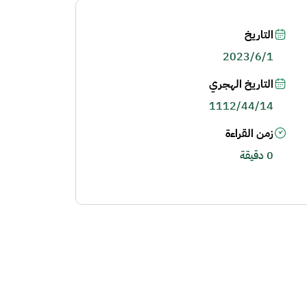
التاريخ
2023/6/1
التاريخ الهجري
1112/44/14
زمن القراءة
0 دقيقة