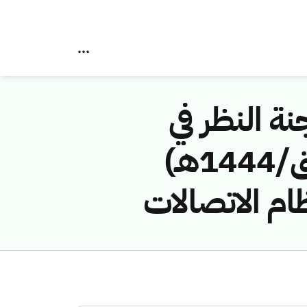
نة النظر في
مخالفات نظام الاتصالات رقم ( 4374250 /ق/1444هـ)
ظام الاتصالات