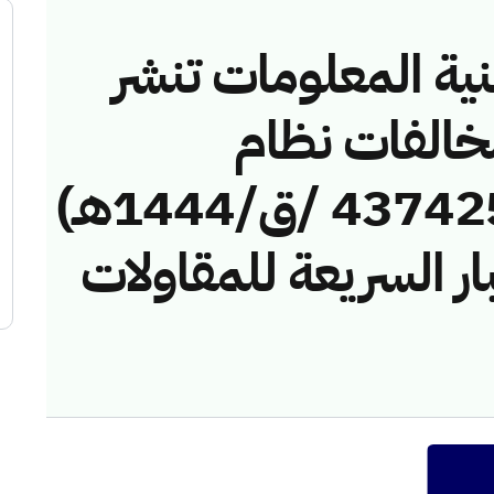
نية المعلومات تنشر
مخالفات نظام
الاتصالات رقم ( 4374250 /ق/1444هـ)
ار السريعة للمقاولات