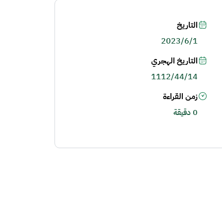
التاريخ
2023/6/1
التاريخ الهجري
1112/44/14
زمن القراءة
0 دقيقة