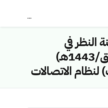
ة النظر في
مخالفات نظام الاتصالات رقم (42748391/ق/1443هـ)
لنظام الاتصالات