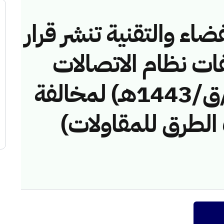
ضاء والتقنية تنشر قرار
فات نظام الاتصالات
رقم (42748391/ق/1443هـ) لمخالفة
لطرق للمقاولات)