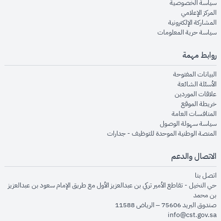
opens in new window
سياسة الخصوصية
opens in new window
المركز الإعلامي
opens in new window
المشاركة الإلكترونية
opens in new window
سياسة حرية المعلومات
روابط مهمة
opens in new window
البيانات المفتوحة
opens in new window
الأسئلة الشائعة
opens in new window
علاقات الموردين
opens in new window
خريطة الموقع
opens in new window
المنافسات العامة
opens in new window
سياسة سهولة الوصول
opens in new window
المنصة الوطنية الموحدة للتوظيف - جدارات
الاتصال والدعم
opens in new window
اتصل بنا
حي النخيل - تقاطع الأمير تركي بن عبدالعزيز الأول مع طريق الإمام سعود بن عبدالعزيز
بن محمد
صندوق البريد 75606 – الرياض 11588
info@cst.gov.sa