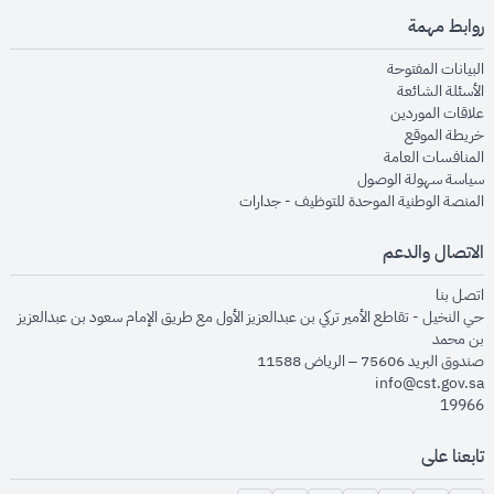
روابط مهمة
opens in new window
البيانات المفتوحة
opens in new window
الأسئلة الشائعة
opens in new window
علاقات الموردين
opens in new window
خريطة الموقع
opens in new window
المنافسات العامة
opens in new window
سياسة سهولة الوصول
opens in new window
المنصة الوطنية الموحدة للتوظيف - جدارات
الاتصال والدعم
opens in new window
اتصل بنا
حي النخيل - تقاطع الأمير تركي بن عبدالعزيز الأول مع طريق الإمام سعود بن عبدالعزيز
بن محمد
صندوق البريد 75606 – الرياض 11588
info@cst.gov.sa
19966
تابعنا على