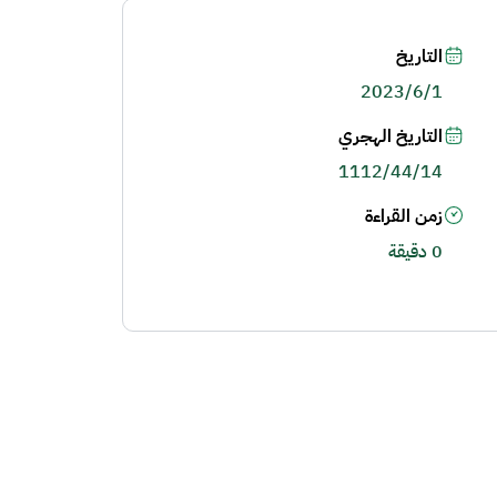
التاريخ
2023/6/1
التاريخ الهجري
1112/44/14
زمن القراءة
0 دقيقة