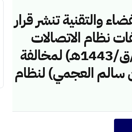
ضاء والتقنية تنشر قرار
فات نظام الاتصالات
رقم (41742098/ق/1443هـ) لمخالفة
سالم العجمي) لنظام