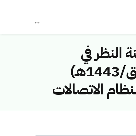
ة النظر في
مخالفات نظام الاتصالات رقم (41742098/ق/1443هـ)
ظام الاتصالات