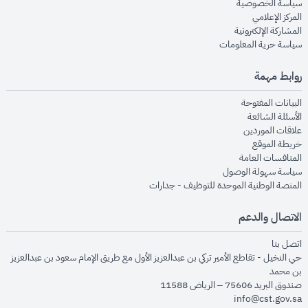
opens in new window
سياسة الخصوصية
opens in new window
المركز الإعلامي
opens in new window
المشاركة الإلكترونية
opens in new window
سياسة حرية المعلومات
روابط مهمة
opens in new window
البيانات المفتوحة
opens in new window
الأسئلة الشائعة
opens in new window
علاقات الموردين
opens in new window
خريطة الموقع
opens in new window
المنافسات العامة
opens in new window
سياسة سهولة الوصول
opens in new window
المنصة الوطنية الموحدة للتوظيف - جدارات
الاتصال والدعم
opens in new window
اتصل بنا
حي النخيل - تقاطع الأمير تركي بن عبدالعزيز الأول مع طريق الإمام سعود بن عبدالعزيز
بن محمد
صندوق البريد 75606 – الرياض 11588
info@cst.gov.sa