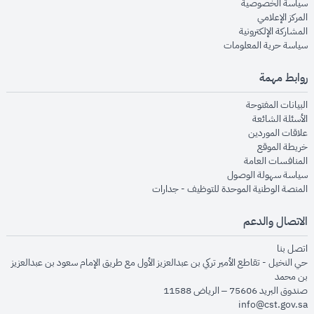
opens in new window
سياسة الخصوصية
opens in new window
المركز الإعلامي
opens in new window
المشاركة الإلكترونية
opens in new window
سياسة حرية المعلومات
روابط مهمة
opens in new window
البيانات المفتوحة
opens in new window
الأسئلة الشائعة
opens in new window
علاقات الموردين
opens in new window
خريطة الموقع
opens in new window
المنافسات العامة
opens in new window
سياسة سهولة الوصول
opens in new window
المنصة الوطنية الموحدة للتوظيف - جدارات
الاتصال والدعم
opens in new window
اتصل بنا
حي النخيل - تقاطع الأمير تركي بن عبدالعزيز الأول مع طريق الإمام سعود بن عبدالعزيز
بن محمد
صندوق البريد 75606 – الرياض 11588
info@cst.gov.sa