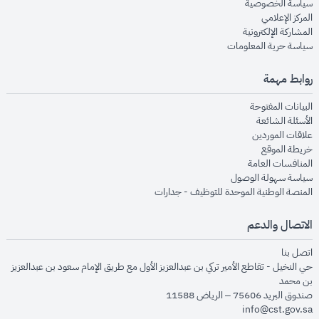
opens in new window
سياسة الخصوصية
opens in new window
المركز الإعلامي
opens in new window
المشاركة الإلكترونية
opens in new window
سياسة حرية المعلومات
روابط مهمة
opens in new window
البيانات المفتوحة
opens in new window
الأسئلة الشائعة
opens in new window
علاقات الموردين
opens in new window
خريطة الموقع
opens in new window
المنافسات العامة
opens in new window
سياسة سهولة الوصول
opens in new window
المنصة الوطنية الموحدة للتوظيف - جدارات
الاتصال والدعم
opens in new window
اتصل بنا
حي النخيل - تقاطع الأمير تركي بن عبدالعزيز الأول مع طريق الإمام سعود بن عبدالعزيز
بن محمد
صندوق البريد 75606 – الرياض 11588
info@cst.gov.sa