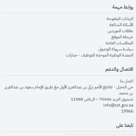
روابط مهمة
opens in new window
البيانات المفتوحة
opens in new window
الأسئلة الشائعة
opens in new window
علاقات الموردين
opens in new window
خريطة الموقع
opens in new window
المنافسات العامة
opens in new window
سياسة سهولة الوصول
opens in new window
المنصة الوطنية الموحدة للتوظيف - جدارات
الاتصال والدعم
opens in new window
اتصل بنا
حي النخيل - تقاطع الأمير تركي بن عبدالعزيز الأول مع طريق الإمام سعود بن عبدالعزيز
بن محمد
صندوق البريد 75606 – الرياض 11588
info@cst.gov.sa
19966
تابعنا على