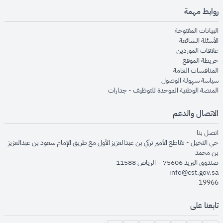
روابط مهمة
opens in new window
البيانات المفتوحة
opens in new window
الأسئلة الشائعة
opens in new window
علاقات الموردين
opens in new window
خريطة الموقع
opens in new window
المنافسات العامة
opens in new window
سياسة سهولة الوصول
opens in new window
المنصة الوطنية الموحدة للتوظيف - جدارات
الاتصال والدعم
opens in new window
اتصل بنا
حي النخيل - تقاطع الأمير تركي بن عبدالعزيز الأول مع طريق الإمام سعود بن عبدالعزيز
بن محمد
صندوق البريد 75606 – الرياض 11588
info@cst.gov.sa
19966
تابعنا على