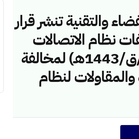
ضاء والتقنية تنشر قرار
فات نظام الاتصالات
رقم (42749074/ق/1443هـ) لمخالفة
 والمقاولات لنظام