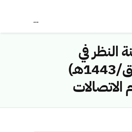
ة النظر في
مخالفات نظام الاتصالات رقم (42749074/ق/1443هـ)
 الاتصالات