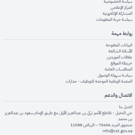
opens in new window
سياسة الخصوصية
opens in new window
المركز الإعلامي
opens in new window
المشاركة الإلكترونية
opens in new window
سياسة حرية المعلومات
روابط مهمة
opens in new window
البيانات المفتوحة
opens in new window
الأسئلة الشائعة
opens in new window
علاقات الموردين
opens in new window
خريطة الموقع
opens in new window
المنافسات العامة
opens in new window
سياسة سهولة الوصول
opens in new window
المنصة الوطنية الموحدة للتوظيف - جدارات
الاتصال والدعم
opens in new window
اتصل بنا
حي النخيل - تقاطع الأمير تركي بن عبدالعزيز الأول مع طريق الإمام سعود بن عبدالعزيز
بن محمد
صندوق البريد 75606 – الرياض 11588
info@cst.gov.sa