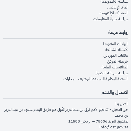
opens in new window
سياسة الخصوصية
opens in new window
المركز الإعلامي
opens in new window
المشاركة الإلكترونية
opens in new window
سياسة حرية المعلومات
روابط مهمة
opens in new window
البيانات المفتوحة
opens in new window
الأسئلة الشائعة
opens in new window
علاقات الموردين
opens in new window
خريطة الموقع
opens in new window
المنافسات العامة
opens in new window
سياسة سهولة الوصول
opens in new window
المنصة الوطنية الموحدة للتوظيف - جدارات
الاتصال والدعم
opens in new window
اتصل بنا
حي النخيل - تقاطع الأمير تركي بن عبدالعزيز الأول مع طريق الإمام سعود بن عبدالعزيز
بن محمد
صندوق البريد 75606 – الرياض 11588
info@cst.gov.sa