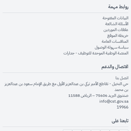
روابط مهمة
opens in new window
البيانات المفتوحة
opens in new window
الأسئلة الشائعة
opens in new window
علاقات الموردين
opens in new window
خريطة الموقع
opens in new window
المنافسات العامة
opens in new window
سياسة سهولة الوصول
opens in new window
المنصة الوطنية الموحدة للتوظيف - جدارات
الاتصال والدعم
opens in new window
اتصل بنا
حي النخيل - تقاطع الأمير تركي بن عبدالعزيز الأول مع طريق الإمام سعود بن عبدالعزيز
بن محمد
صندوق البريد 75606 – الرياض 11588
info@cst.gov.sa
19966
تابعنا على