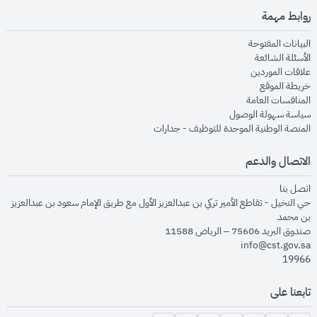
روابط مهمة
opens in new window
البيانات المفتوحة
opens in new window
الأسئلة الشائعة
opens in new window
علاقات الموردين
opens in new window
خريطة الموقع
opens in new window
المنافسات العامة
opens in new window
سياسة سهولة الوصول
opens in new window
المنصة الوطنية الموحدة للتوظيف - جدارات
الاتصال والدعم
opens in new window
اتصل بنا
حي النخيل - تقاطع الأمير تركي بن عبدالعزيز الأول مع طريق الإمام سعود بن عبدالعزيز
بن محمد
صندوق البريد 75606 – الرياض 11588
info@cst.gov.sa
19966
تابعنا على