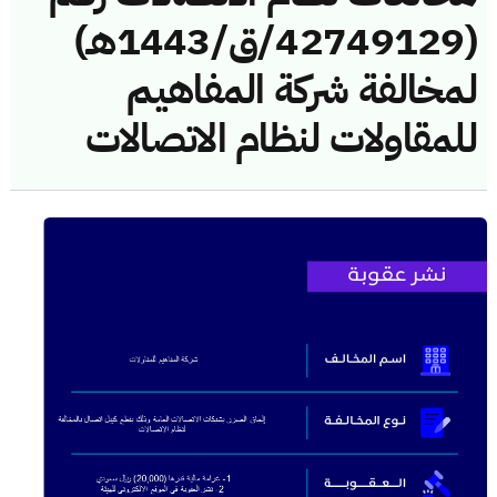
(42749129/ق/1443هـ)
لمخالفة شركة المفاهيم
للمقاولات لنظام الاتصالات