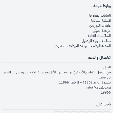
روابط مهمة
opens in new window
البيانات المفتوحة
opens in new window
الأسئلة الشائعة
opens in new window
علاقات الموردين
opens in new window
خريطة الموقع
opens in new window
المنافسات العامة
opens in new window
سياسة سهولة الوصول
opens in new window
المنصة الوطنية الموحدة للتوظيف - جدارات
الاتصال والدعم
opens in new window
اتصل بنا
حي النخيل - تقاطع الأمير تركي بن عبدالعزيز الأول مع طريق الإمام سعود بن عبدالعزيز
بن محمد
صندوق البريد 75606 – الرياض 11588
info@cst.gov.sa
19966
تابعنا على