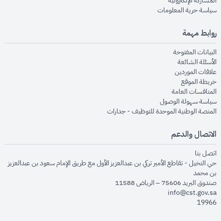
المشاركة الإلكترونية
opens in new window
سياسة حرية المعلومات
روابط مهمة
opens in new window
البيانات المفتوحة
opens in new window
الأسئلة الشائعة
opens in new window
علاقات الموردين
opens in new window
خريطة الموقع
opens in new window
المنافسات العامة
opens in new window
سياسة سهولة الوصول
opens in new window
المنصة الوطنية الموحدة للتوظيف - جدارات
الاتصال والدعم
opens in new window
اتصل بنا
حي النخيل - تقاطع الأمير تركي بن عبدالعزيز الأول مع طريق الإمام سعود بن عبدالعزيز
بن محمد
صندوق البريد 75606 – الرياض 11588
info@cst.gov.sa
19966