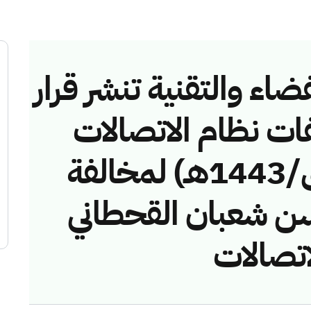
ضاء والتقنية تنشر قرار
فات نظام الاتصالات
رقم (4374351/ق/1443هـ) لمخالفة
 شعبان القحطاني
اتصالات