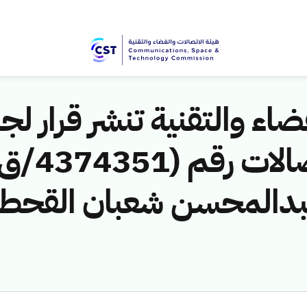
اء والتقنية تنشر قرار لجن
دالمحسن شعبان القحطان