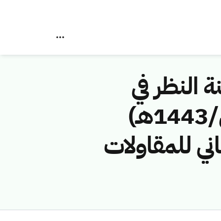
ة النظر في
مخالفات نظام الاتصالات رقم (4374351/ق/1443هـ)
ي للمقاولات