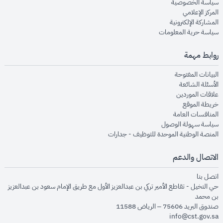
opens in new window
سياسة الخصوصية
opens in new window
المركز الإعلامي
opens in new window
المشاركة الإلكترونية
opens in new window
سياسة حرية المعلومات
روابط مهمة
opens in new window
البيانات المفتوحة
opens in new window
الأسئلة الشائعة
opens in new window
علاقات الموردين
opens in new window
خريطة الموقع
opens in new window
المنافسات العامة
opens in new window
سياسة سهولة الوصول
opens in new window
المنصة الوطنية الموحدة للتوظيف - جدارات
الاتصال والدعم
opens in new window
اتصل بنا
حي النخيل - تقاطع الأمير تركي بن عبدالعزيز الأول مع طريق الإمام سعود بن عبدالعزيز
بن محمد
صندوق البريد 75606 – الرياض 11588
info@cst.gov.sa