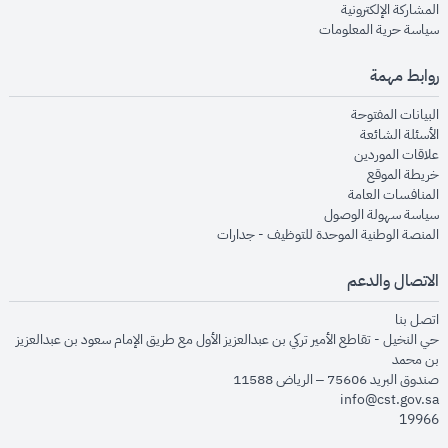
opens in new window
المشاركة الإلكترونية
opens in new window
سياسة حرية المعلومات
روابط مهمة
opens in new window
البيانات المفتوحة
opens in new window
الأسئلة الشائعة
opens in new window
علاقات الموردين
opens in new window
خريطة الموقع
opens in new window
المنافسات العامة
opens in new window
سياسة سهولة الوصول
opens in new window
المنصة الوطنية الموحدة للتوظيف - جدارات
الاتصال والدعم
opens in new window
اتصل بنا
حي النخيل - تقاطع الأمير تركي بن عبدالعزيز الأول مع طريق الإمام سعود بن عبدالعزيز
بن محمد
صندوق البريد 75606 – الرياض 11588
info@cst.gov.sa
19966