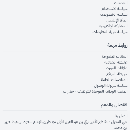
opens in new window
الخدمات
opens in new window
سياسة الاستخدام
opens in new window
سياسة الخصوصية
opens in new window
المركز الإعلامي
opens in new window
المشاركة الإلكترونية
opens in new window
سياسة حرية المعلومات
روابط مهمة
opens in new window
البيانات المفتوحة
opens in new window
الأسئلة الشائعة
opens in new window
علاقات الموردين
opens in new window
خريطة الموقع
opens in new window
المنافسات العامة
opens in new window
سياسة سهولة الوصول
opens in new window
المنصة الوطنية الموحدة للتوظيف - جدارات
الاتصال والدعم
opens in new window
اتصل بنا
حي النخيل - تقاطع الأمير تركي بن عبدالعزيز الأول مع طريق الإمام سعود بن عبدالعزيز
بن محمد