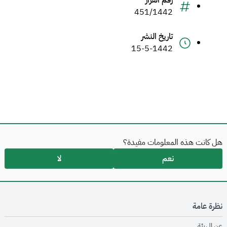
رقم القرار
451/1442
تاريخ النشر
15-5-1442
هل كانت هذه المعلومات مفيدة؟
نعم
لا
نظرة عامة
opens in new window
عن الهيئة