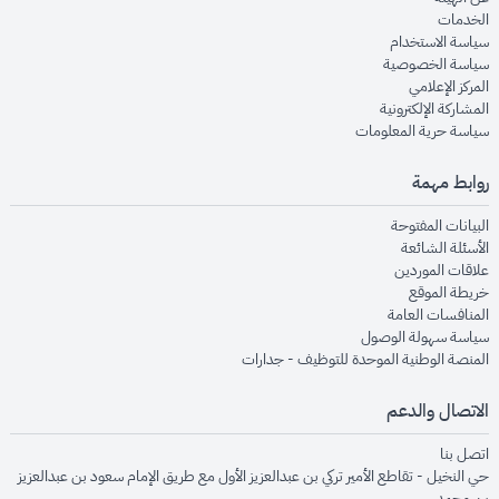
opens in new window
الخدمات
opens in new window
سياسة الاستخدام
opens in new window
سياسة الخصوصية
opens in new window
المركز الإعلامي
opens in new window
المشاركة الإلكترونية
opens in new window
سياسة حرية المعلومات
روابط مهمة
opens in new window
البيانات المفتوحة
opens in new window
الأسئلة الشائعة
opens in new window
علاقات الموردين
opens in new window
خريطة الموقع
opens in new window
المنافسات العامة
opens in new window
سياسة سهولة الوصول
opens in new window
المنصة الوطنية الموحدة للتوظيف - جدارات
الاتصال والدعم
opens in new window
اتصل بنا
حي النخيل - تقاطع الأمير تركي بن عبدالعزيز الأول مع طريق الإمام سعود بن عبدالعزيز
بن محمد