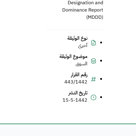
Designation and
Dominance Report
(MDDD)
نوع الوثيقة
أخرى
موضوع الوثيقة
السوق
رقم القرار
443/1442
تاريخ النشر
15-5-1442