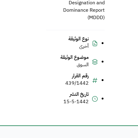
Designation and
Dominance Report
(MDDD)
نوع الوثيقة
أخرى
موضوع الوثيقة
السوق
رقم القرار
439/1442
تاريخ النشر
15-5-1442