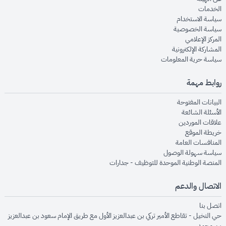
opens in new window
الخدمات
opens in new window
سياسة الاستخدام
opens in new window
سياسة الخصوصية
opens in new window
المركز الإعلامي
opens in new window
المشاركة الإلكترونية
opens in new window
سياسة حرية المعلومات
روابط مهمة
opens in new window
البيانات المفتوحة
opens in new window
الأسئلة الشائعة
opens in new window
علاقات الموردين
opens in new window
خريطة الموقع
opens in new window
المنافسات العامة
opens in new window
سياسة سهولة الوصول
opens in new window
المنصة الوطنية الموحدة للتوظيف - جدارات
الاتصال والدعم
opens in new window
اتصل بنا
حي النخيل - تقاطع الأمير تركي بن عبدالعزيز الأول مع طريق الإمام سعود بن عبدالعزيز
بن محمد