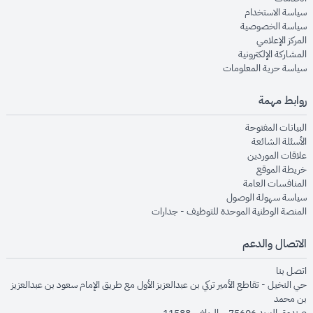
opens in new window
سياسة الاستخدام
opens in new window
سياسة الخصوصية
opens in new window
المركز الإعلامي
opens in new window
المشاركة الإلكترونية
opens in new window
سياسة حرية المعلومات
روابط مهمة
opens in new window
البيانات المفتوحة
opens in new window
الأسئلة الشائعة
opens in new window
علاقات الموردين
opens in new window
خريطة الموقع
opens in new window
المنافسات العامة
opens in new window
سياسة سهولة الوصول
opens in new window
المنصة الوطنية الموحدة للتوظيف - جدارات
الاتصال والدعم
opens in new window
اتصل بنا
حي النخيل - تقاطع الأمير تركي بن عبدالعزيز الأول مع طريق الإمام سعود بن عبدالعزيز
بن محمد
صندوق البريد 75606 – الرياض 11588