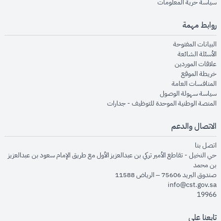
opens in new window
سياسة حرية المعلومات
روابط مهمة
opens in new window
البيانات المفتوحة
opens in new window
الأسئلة الشائعة
opens in new window
علاقات الموردين
opens in new window
خريطة الموقع
opens in new window
المنافسات العامة
opens in new window
سياسة سهولة الوصول
opens in new window
المنصة الوطنية الموحدة للتوظيف - جدارات
الاتصال والدعم
opens in new window
اتصل بنا
حي النخيل - تقاطع الأمير تركي بن عبدالعزيز الأول مع طريق الإمام سعود بن عبدالعزيز
بن محمد
صندوق البريد 75606 – الرياض 11588
info@cst.gov.sa
19966
تابعنا على