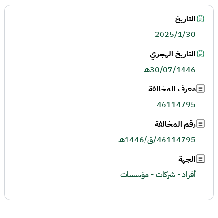
التاريخ
2025/1/30
التاريخ الهجري
30/07/1446هـ
معرف المخالفة
46114795
رقم المخالفة
46114795/ق/1446هـ
الجهة
أفراد - شركات - مؤسسات