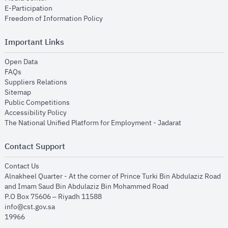
opens in new window
E-Participation
opens in new window
Freedom of Information Policy
Important Links
opens in new window
Open Data
opens in new window
FAQs
opens in new window
Suppliers Relations
opens in new window
Sitemap
opens in new window
Public Competitions
opens in new window
Accessibility Policy
opens in new
The National Unified Platform for Employment - Jadarat
Contact Support
opens in new window
Contact Us
Alnakheel Quarter - At the corner of Prince Turki Bin Abdulaziz Road
and Imam Saud Bin Abdulaziz Bin Mohammed Road​
P.O Box 75606 – Riyadh 11588
info@cst.gov.sa
19966