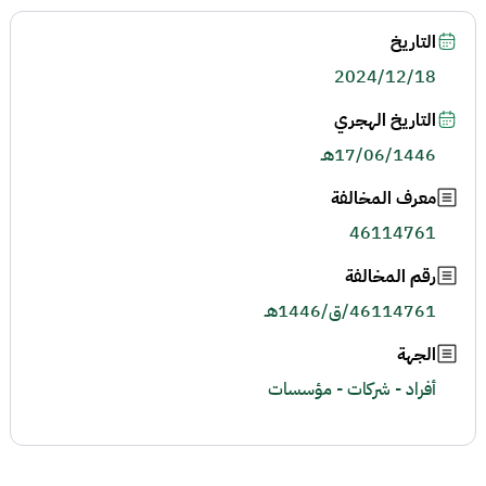
التاريخ
2024/12/18
التاريخ الهجري
17/06/1446هـ
معرف المخالفة
46114761
رقم المخالفة
46114761/ق/1446هـ
الجهة
أفراد - شركات - مؤسسات