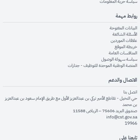
opens in new window
سياسة حرية المعلومات
روابط مهمة
opens in new window
البيانات المفتوحة
opens in new window
الأسئلة الشائعة
opens in new window
علاقات الموردين
opens in new window
خريطة الموقع
opens in new window
المنافسات العامة
opens in new window
سياسة سهولة الوصول
opens in new window
المنصة الوطنية الموحدة للتوظيف - جدارات
الاتصال والدعم
opens in new window
اتصل بنا
حي النخيل - تقاطع الأمير تركي بن عبدالعزيز الأول مع طريق الإمام سعود بن عبدالعزيز
بن محمد
صندوق البريد 75606 – الرياض 11588
info@cst.gov.sa
19966
تابعنا على